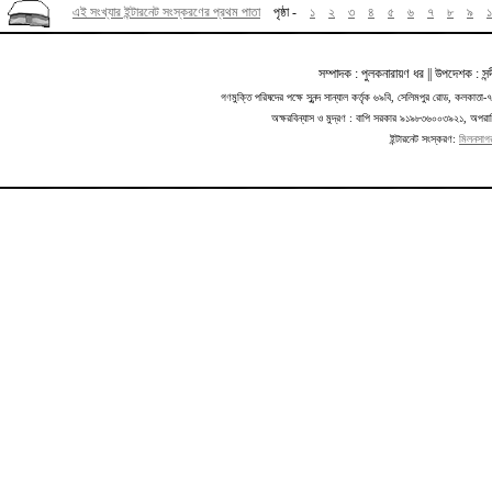
সম্পাদক : পুলকনারায়ণ ধর || উপদেশক : সন্
গণমুক্তি পরিষদের পক্ষে সুনন্দ সান্যাল কর্তৃক ৬৯বি, সেলিমপুর রোড, কলক
অক্ষরবিন্যাস ও মুদ্রণ : বাপি সরকার ৯১৯৮৩৬০০৩৯২১, অপরা
ইন্টারনেট সংস্করণ:
মিলনসাগ
.